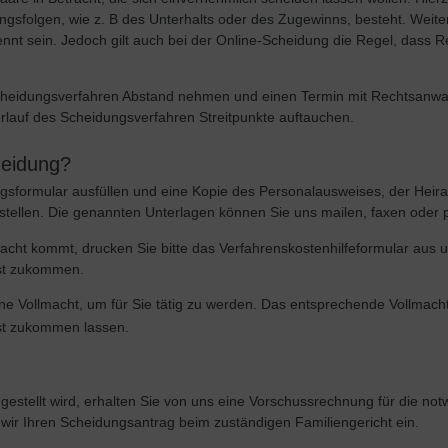
ungsfolgen, wie z. B des Unterhalts oder des Zugewinns, besteht. Weit
nnt sein. Jedoch gilt auch bei der Online-Scheidung die Regel, dass 
cheidungsverfahren Abstand nehmen und einen Termin mit Rechtsanwalt
erlauf des Scheidungsverfahren Streitpunkte auftauchen.
heidung?
sformular ausfüllen und eine Kopie des Personalausweises, der Heira
tellen. Die genannten Unterlagen können Sie uns mailen, faxen oder p
racht kommt, drucken Sie bitte das Verfahrenskostenhilfeformular aus u
ost zukommen.
ine Vollmacht, um für Sie tätig zu werden. Das entsprechende Vollmac
ost zukommen lassen.
e gestellt wird, erhalten Sie von uns eine Vorschussrechnung für die n
 wir Ihren Scheidungsantrag beim zuständigen Familiengericht ein.