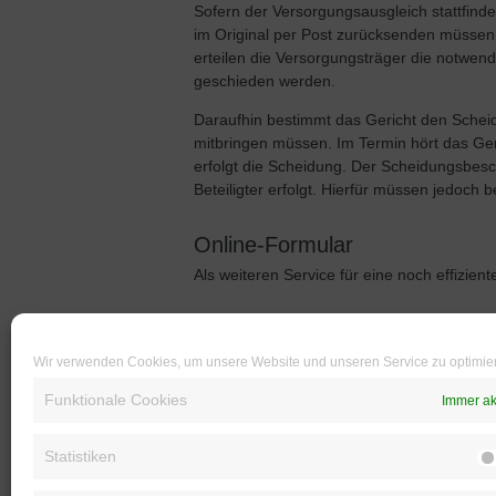
Sofern der Versorgungsausgleich stattfind
im Original per Post zurücksenden müssen.
erteilen die Versorgungsträger die notwen
geschieden werden.
Daraufhin bestimmt das Gericht den Schei
mitbringen müssen. Im Termin hört das Ger
erfolgt die Scheidung. Der Scheidungsbesch
Beteiligter erfolgt. Hierfür müssen jedoch 
Online-Formular
Als weiteren Service für eine noch effizie
Wir verwenden Cookies, um unsere Website und unseren Service zu optimie
Funktionale Cookies
Immer ak
Statistiken