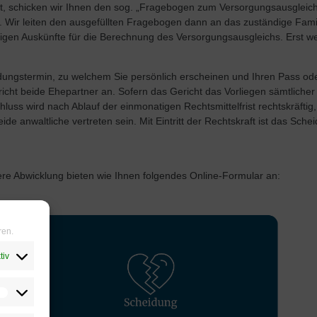
et, schicken wir Ihnen den sog. „Fragebogen zum Versorgungsausgleich
 Wir leiten den ausgefüllten Fragebogen dann an das zuständige Famil
digen Auskünfte für die Berechnung des Versorgungsausgleichs. Erst w
dungstermin, zu welchem Sie persönlich erscheinen und Ihren Pass od
icht beide Ehepartner an. Sofern das Gericht das Vorliegen sämtlicher
luss wird nach Ablauf der einmonatigen Rechtsmittelfrist rechtskräftig,
beide anwaltliche vertreten sein. Mit Eintritt der Rechtskraft ist das S
ntere Abwicklung bieten wie Ihnen folgendes Online-Formular an:
ren.
tiv