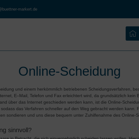
@buettner-markert.de
Online-Scheidung
heidung und einem herkömmlich betriebenen Scheidungsverfahren, bes
rnet, E–Mail, Telefon und Fax erleichtert wird, da grundsätzlich kein
and über das Internet geschieden werden kann, ist die Online-Scheidu
 sodass das Verfahren schneller auf den Weg gebracht werden kann. Fal
aten sondieren und uns diese bequem unter Zuhilfenahme des Online-S
ng sinnvoll?
are in Betracht, die sich einvernehmlich scheiden lassen wollen. Hierzu